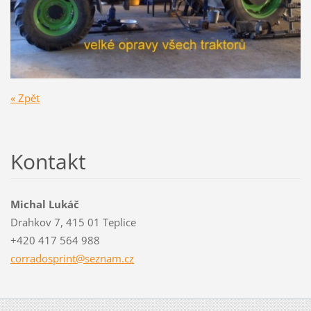
« Zpět
Kontakt
Michal Lukáč
Drahkov 7, 415 01 Teplice
+420 417 564 988
corrados
print@se
znam.cz