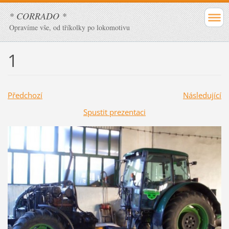
* CORRADO *
Opravíme vše, od tříkolky po lokomotivu
1
Předchozí
Následující
Spustit prezentaci