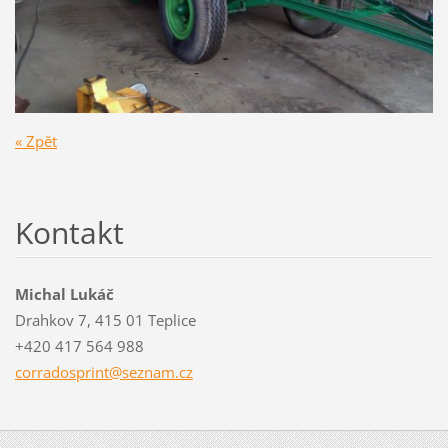
« Zpět
Kontakt
Michal Lukáč
Drahkov 7, 415 01 Teplice
+420 417 564 988
corrados
print@se
znam.cz