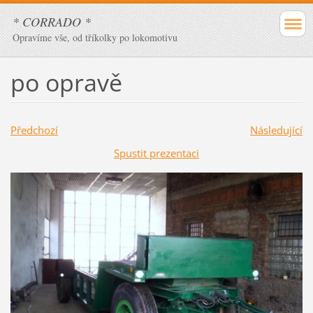
* CORRADO *
Opravíme vše, od tříkolky po lokomotivu
po opravě
Předchozí
Následující
Spustit prezentaci