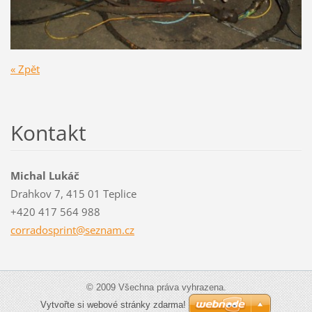
« Zpět
Kontakt
Michal Lukáč
Drahkov 7, 415 01 Teplice
+420 417 564 988
corrados
print@se
znam.cz
© 2009 Všechna práva vyhrazena.
Vytvořte si webové stránky zdarma!