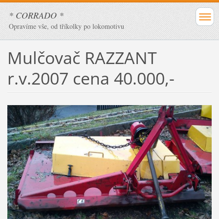
* CORRADO *
Opravíme vše, od tříkolky po lokomotivu
Mulčovač RAZZANT
r.v.2007 cena 40.000,-